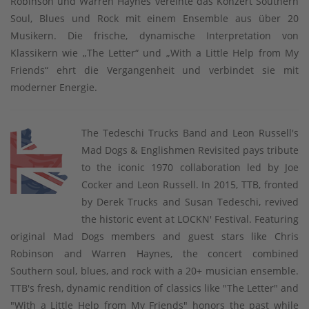
Robinson und Warren Haynes vereinte das Konzert Southern
Soul, Blues und Rock mit einem Ensemble aus über 20
Musikern. Die frische, dynamische Interpretation von
Klassikern wie „The Letter“ und „With a Little Help from My
Friends“ ehrt die Vergangenheit und verbindet sie mit
moderner Energie.
The Tedeschi Trucks Band and Leon Russell's
Mad Dogs & Englishmen Revisited pays tribute
to the iconic 1970 collaboration led by Joe
Cocker and Leon Russell. In 2015, TTB, fronted
by Derek Trucks and Susan Tedeschi, revived
the historic event at LOCKN' Festival. Featuring
original Mad Dogs members and guest stars like Chris
Robinson and Warren Haynes, the concert combined
Southern soul, blues, and rock with a 20+ musician ensemble.
TTB's fresh, dynamic rendition of classics like "The Letter" and
"With a Little Help from My Friends" honors the past while