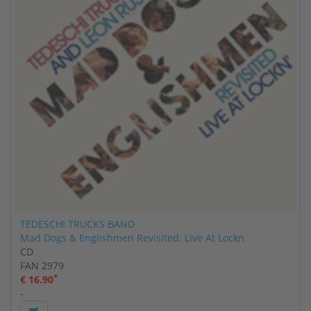
TEDESCHI TRUCKS BAND
Mad Dogs & Englishmen Revisited: Live At Lockn
CD
FAN 2979
*
€ 16.90
-