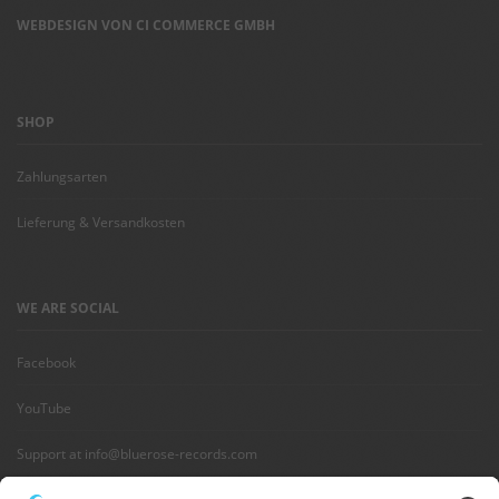
WEBDESIGN VON CI COMMERCE GMBH
SHOP
Zahlungsarten
Lieferung & Versandkosten
WE ARE SOCIAL
Facebook
YouTube
Support at info@bluerose-records.com