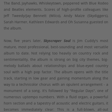
The Band, Jayhawks, Whiskeytown, peppered with Blue Rodeo
and Beatles elements. Scores of high-profile colleagues like
Jeff Tweedy/Jay Bennett (Wilco), Andy Maize (Skydiggers),
Sarah Harmer, Kathleen Edwards and Oh Susanna guested on
the album.
Now, five years later,
Skyscraper Soul
is Jim Cuddy's most
mature, most professional, best-sounding and most versatile
album to date. Not relying too heavily on country rock and
sentimentality, the album is strong on big city themes, big-
melody ballads about relationships and blue-eyed country
soul with a high pop factor. The album opens with the title
track, starting in low gear and gaining momentum along the
way to a technicolor chorus with an opulent arrangement - a
monument of a song. It's followed by "Regular Days", one of
numerous uptempo numbers. With a fluid organ, a powerful
horn section and a tapestry of acoustic and electric guitars, it
becomes immediately clear: This is a full-blown, all-out