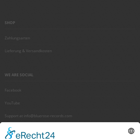
SHOP
Zahlungsarten
Lieferung & Versandkosten
WE ARE SOCIAL
Facebook
YouTube
Support at info@bluerose-records.com