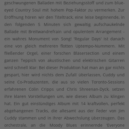
geschwungenen Balladen mit Beziehungsstoff und zum blue-
eyed Country Soul mit hohem Pop-Faktor zu vermerken. Zur
Eröffnung hören wir den Titeltrack, eine leise beginnende, in
den folgenden 5 Minuten sich gewaltig aufschaukelnde
Ballade mit Breitwandrefrain und opulentem Arrangement -
ein wahres Monument von Song! 'Regular Days' ist danach
eine von gleich mehreren flotten Uptempo-Nummern. Mit
fließender Orgel, einer forschen Bläsersection und einem
ganzen Teppich von akustischen und elektrischen Gitarren
wird schnell klar: Bei dieser Produktion hat man an gar nichts
gespart, hier wird nichts dem Zufall überlassen, Cuddy und
seine Co-Produzenten, die aus so vielen Toronto-Sessions
erfahrenen Colin Cripps und Chris Shreenan-Dyck, setzen
ihre klaren Vorstellungen um, wie dieses Album zu klingen
hat. Ein gut einstündiges Album mit 14 kraftvollen, perfekt
abgehangenen Tracks, die allesamt aus der Feder von Jim
Cuddy stammen und in ihrer Abwechslung überzeugen. Das
orchestrale, an die Moody Blues erinnernde 'Everyone