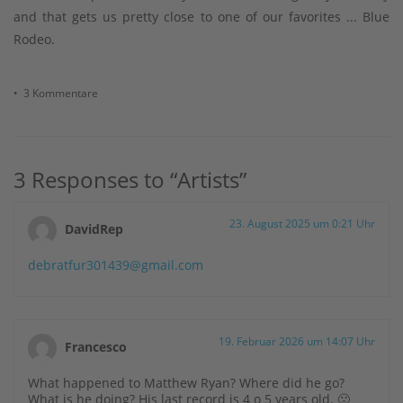
and that gets us pretty close to one of our favorites ... Blue
Rodeo.
• 3 Kommentare
3 Responses to “Artists”
23. August 2025 um 0:21 Uhr
DavidRep
debratfur301439@gmail.com
19. Februar 2026 um 14:07 Uhr
Francesco
What happened to Matthew Ryan? Where did he go?
What is he doing? His last record is 4 o 5 years old. 🙁