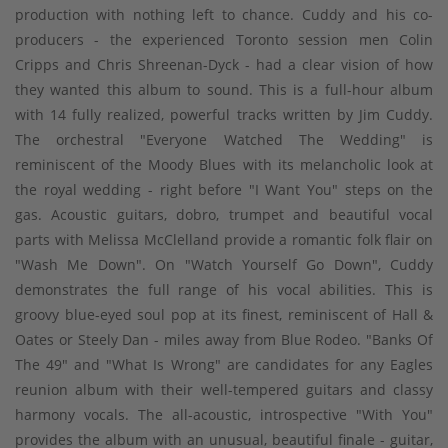
production with nothing left to chance. Cuddy and his co-
producers - the experienced Toronto session men Colin
Cripps and Chris Shreenan-Dyck - had a clear vision of how
they wanted this album to sound. This is a full-hour album
with 14 fully realized, powerful tracks written by Jim Cuddy.
The orchestral "Everyone Watched The Wedding" is
reminiscent of the Moody Blues with its melancholic look at
the royal wedding - right before "I Want You" steps on the
gas. Acoustic guitars, dobro, trumpet and beautiful vocal
parts with Melissa McClelland provide a romantic folk flair on
"Wash Me Down". On "Watch Yourself Go Down", Cuddy
demonstrates the full range of his vocal abilities. This is
groovy blue-eyed soul pop at its finest, reminiscent of Hall &
Oates or Steely Dan - miles away from Blue Rodeo. "Banks Of
The 49" and "What Is Wrong" are candidates for any Eagles
reunion album with their well-tempered guitars and classy
harmony vocals. The all-acoustic, introspective "With You"
provides the album with an unusual, beautiful finale - guitar,