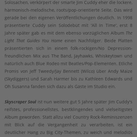
Solosachen, verkörpert der smarte Jim Cuddy eher die lockere,
harmonisch-melodische, roots/pop-orientierte Seite. Das wird
gerade bei den eigenen Veröffentlichungen deutlich. In 1998
präsentierte Cuddy sein Solodebüt mit 'All In Time', erst 8
Jahre später gab es mit dem ebenso vorzüglichen Album
The
Light That Guides You Home
einen Nachfolger. Beide Platten
präsentierten sich in einem folk-rockigen/No Depression-
freundlichen Mix aus The Band, Jayhawks, Whiskeytown und
natürlich auch Blue Rodeo mit Beatles/Pop-Elementen. Etliche
Promis von Jeff Tweedy/Jay Bennett (Wilco) über Andy Maize
(Skydiggers) und Sarah Harmer bis zu Kathleen Edwards und
Oh Susanna fanden sich dazu als Gäste im Studio ein.
Skyscraper Soul
ist nun weitere gut 5 Jahre später Jim Cuddy's
reifstes, professionellstes, bestklingendes und vielseitigstes
Album geworden. Statt allzu viel Country Rock-Reminiszenzen
mit Blick auf die Vergangenheit zu verarbeiten, ist ein
deutlicher Hang zu Big City-Themen, zu weich und melodiös