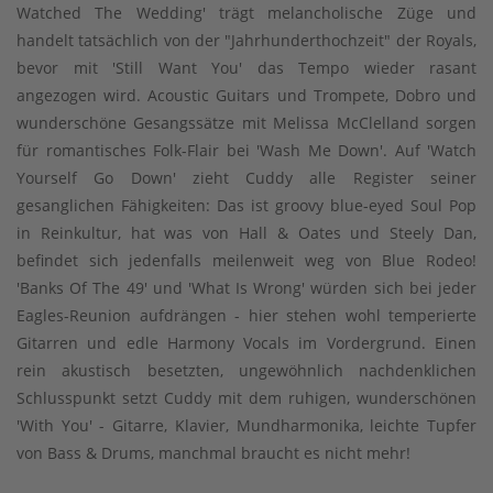
Watched The Wedding' trägt melancholische Züge und
handelt tatsächlich von der "Jahrhunderthochzeit" der Royals,
bevor mit 'Still Want You' das Tempo wieder rasant
angezogen wird. Acoustic Guitars und Trompete, Dobro und
wunderschöne Gesangssätze mit Melissa McClelland sorgen
für romantisches Folk-Flair bei 'Wash Me Down'. Auf 'Watch
Yourself Go Down' zieht Cuddy alle Register seiner
gesanglichen Fähigkeiten: Das ist groovy blue-eyed Soul Pop
in Reinkultur, hat was von Hall & Oates und Steely Dan,
befindet sich jedenfalls meilenweit weg von Blue Rodeo!
'Banks Of The 49' und 'What Is Wrong' würden sich bei jeder
Eagles-Reunion aufdrängen - hier stehen wohl temperierte
Gitarren und edle Harmony Vocals im Vordergrund. Einen
rein akustisch besetzten, ungewöhnlich nachdenklichen
Schlusspunkt setzt Cuddy mit dem ruhigen, wunderschönen
'With You' - Gitarre, Klavier, Mundharmonika, leichte Tupfer
von Bass & Drums, manchmal braucht es nicht mehr!