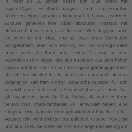
In mehr als 25 Jahren haben sich Blue Rodeo mit
regelmäßigen Veröffentlichungen und ausverkauften
Konzerten einen geradezu ikonenhaften Status erworben.
Zuhause genießen ihre Alben absoluten Hitstatus mit
Mehrfach-Platinverkäufen, im Rest der Welt dagegen, auch
vor allem in den USA, sind sie zwar unter Fachleuten
hochgeschätzt, aber vom Ranking her merkwürdigerweise
immer noch eine Band unter vielen. Das mag an dem
besonderen Flair liegen, das den Künstlern aus dem hohen
Norden anhaftet. Sie sind halt nie so ganz gradlinig gestrickt,
oft zielt ihre Musik tiefer, ist dafür aber eben auch nicht so
vergänglich. Hat man einmal kanadische Künstler für sich
entdeckt, dann sind es meist Freundschaften fürs Leben. Das
gilt nachgerade auch für Blue Rodeo, die wahrlich ihren
persönlichen, charakterstarken Stil entwickelt haben: eine
kongeniale Musik, in der Country Rock, Guitar Pop, Rock'n Roll,
Acoustic Folk, wohl orchestrierte Balladen, urbaner Pop-Geist
und ländliches, die Weite der Prarie einfangendes Feeling auf