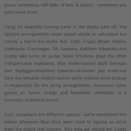
piano, harmonica, soft dabs of bass & drums - sometimes you
don't need more.
Using his exquisite touring band in the studio paid off. The
opulent arrangements never sound sterile or calculated but
convey a live-in-the-studio feel. Colin Cripps (Bryan Adams,
Junkhouse, Crashvegas, Oh Susanna, Kathleen Edwards) and
Cuddy take turns on guitar, Steve O'Connor plays the often
indispensable keyboards, Blue Rodeo-bassist Bazil Donovan
and Skydiggers/Kathleen Edwards-Drummer Joel Anderson
form the versatile rhythm section while violinist Anne Lindsay
is responsible for the string arrangements. Numerous other
guests on horns, strings and keyboards contribute to a
luxurious, orchestral sound.
Sure, Canadians are different, special - we've mentioned this
before whenever Blue Rose were close to signing an artist
from the maple leaf country. This time we signed Jim Cuddy