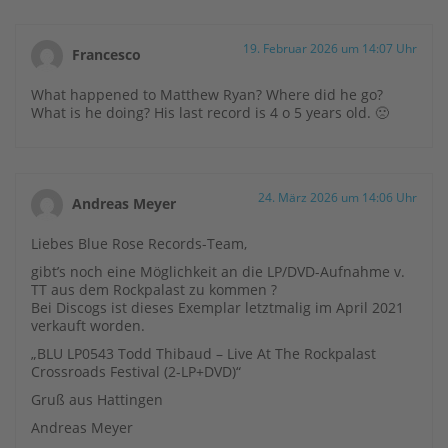
19. Februar 2026 um 14:07 Uhr
Francesco
What happened to Matthew Ryan? Where did he go?
What is he doing? His last record is 4 o 5 years old. 🙁
24. März 2026 um 14:06 Uhr
Andreas Meyer
Liebes Blue Rose Records-Team,
gibt’s noch eine Möglichkeit an die LP/DVD-Aufnahme v.
TT aus dem Rockpalast zu kommen ?
Bei Discogs ist dieses Exemplar letztmalig im April 2021
verkauft worden.
„BLU LP0543 Todd Thibaud – Live At The Rockpalast
Crossroads Festival (2-LP+DVD)“
Gruß aus Hattingen
Andreas Meyer