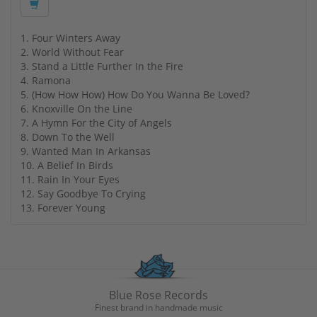
1. Four Winters Away
2. World Without Fear
3. Stand a Little Further In the Fire
4. Ramona
5. (How How How) How Do You Wanna Be Loved?
6. Knoxville On the Line
7. A Hymn For the City of Angels
8. Down To the Well
9. Wanted Man In Arkansas
10. A Belief In Birds
11. Rain In Your Eyes
12. Say Goodbye To Crying
13. Forever Young
Blue Rose Records
Finest brand in handmade music