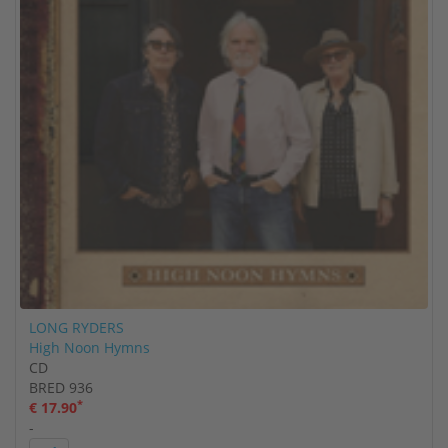
LONG RYDERS
High Noon Hymns
CD
BRED 936
*
€ 17.90
-