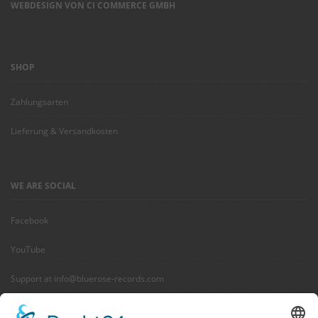
WEBDESIGN VON CI COMMERCE GMBH
SHOP
Zahlungsarten
Lieferung & Versandkosten
WE ARE SOCIAL
Facebook
YouTube
Support at info@bluerose-records.com