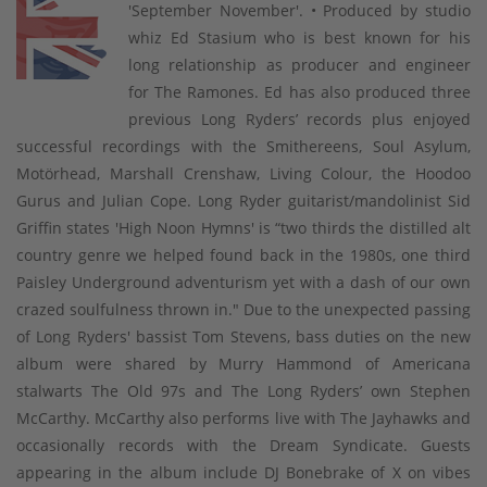
'September November'. • Produced by studio
whiz Ed Stasium who is best known for his
long relationship as producer and engineer
for The Ramones. Ed has also produced three
previous Long Ryders’ records plus enjoyed
successful recordings with the Smithereens, Soul Asylum,
Motörhead, Marshall Crenshaw, Living Colour, the Hoodoo
Gurus and Julian Cope. Long Ryder guitarist/mandolinist Sid
Griffin states 'High Noon Hymns' is “two thirds the distilled alt
country genre we helped found back in the 1980s, one third
Paisley Underground adventurism yet with a dash of our own
crazed soulfulness thrown in." Due to the unexpected passing
of Long Ryders' bassist Tom Stevens, bass duties on the new
album were shared by Murry Hammond of Americana
stalwarts The Old 97s and The Long Ryders’ own Stephen
McCarthy. McCarthy also performs live with The Jayhawks and
occasionally records with the Dream Syndicate. Guests
appearing in the album include DJ Bonebrake of X on vibes