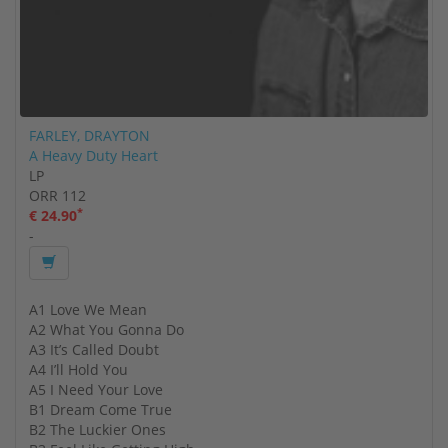
FARLEY, DRAYTON
A Heavy Duty Heart
LP
ORR 112
*
€ 24.90
-
A1 Love We Mean
A2 What You Gonna Do
A3 It’s Called Doubt
A4 I’ll Hold You
A5 I Need Your Love
B1 Dream Come True
B2 The Luckier Ones