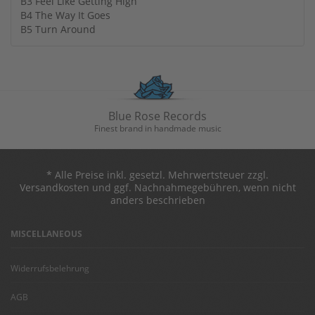
B3 Feel Like Getting High
B4 The Way It Goes
B5 Turn Around
Blue Rose Records
Finest brand in handmade music
* Alle Preise inkl. gesetzl. Mehrwertsteuer zzgl.
Versandkosten und ggf. Nachnahmegebühren, wenn nicht
anders beschrieben
MISCELLANEOUS
Widerrufsbelehrung
AGB