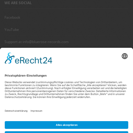
WE ARE SOCIAL
Facebook
YouTube
Support at info@bluerose-records.com
Wir benötigen Ihre Zustimmung,
um den Facebook Social Plugins-
Service zu laden!
Wir verwenden Facebook Social Plugins, um
Inhalte einzubetten. Dieser Service kann
Daten zu Ihren Aktivitäten sammeln. Bitte
lesen Sie die Details durch und stimmen Sie
der Nutzung des Service zu, um diese Inhalte
anzuzeigen.